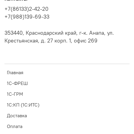
температурным режимом для работы соответствует
+7(86133)2-42-20
температура воздуха от -30 до +40 градусов.
В настоящее время актуальная версия фискальных
+7(988)139-69-33
накопителей 1.2, поддерживающие ФФД 1.2
необходимый для корректной передачи чеков продаж
353440, Краснодарский край, г-к. Анапа, ул.
маркированного товара.
Крестьянская, д. 27 корп. 1, офис 269
Главная
1С-ФРЕШ
1С-ГРМ
1С:КП (1С:ИТС)
Доставка
Оплата