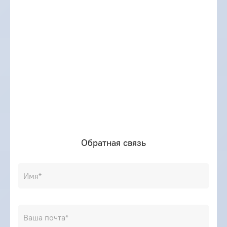
приложений, осуществляет редактирование и
доработку уже существующего функционала. В
се наши программисты имеют многолетний оп
ыт
программирования, соответствующие сертифи
каты и способны работать с проектами любой
сложности.
Обратная связь