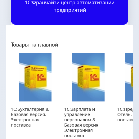
1С:Франчайзи центр автоматизации
предприятий
Товары на главной
1С:Бухгалтерия 8.
1С:Зарплата и
1С:Предпр
Базовая версия.
управление
Отель. Э
Электронная
персоналом 8.
поставка
поставка
Базовая версия.
Электронная
поставка