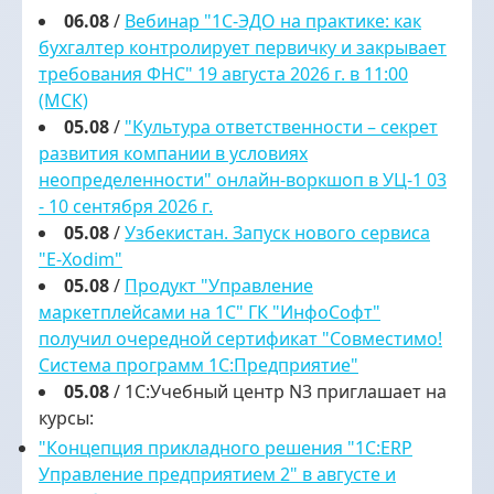
06.08
/
Вебинар "1С-ЭДО на практике: как
бухгалтер контролирует первичку и закрывает
требования ФНС" 19 августа 2026 г. в 11:00
(МСК)
05.08
/
"Культура ответственности – секрет
развития компании в условиях
неопределенности" онлайн-воркшоп в УЦ-1 03
- 10 сентября 2026 г.
05.08
/
Узбекистан. Запуск нового сервиса
"E-Xodim"
05.08
/
Продукт "Управление
маркетплейсами на 1С" ГК "ИнфоСофт"
получил очередной сертификат "Совместимо!
Система программ 1С:Предприятие"
05.08
/ 1С:Учебный центр N3 приглашает на
курсы:
"Концепция прикладного решения "1С:ERP
Управление предприятием 2" в августе и